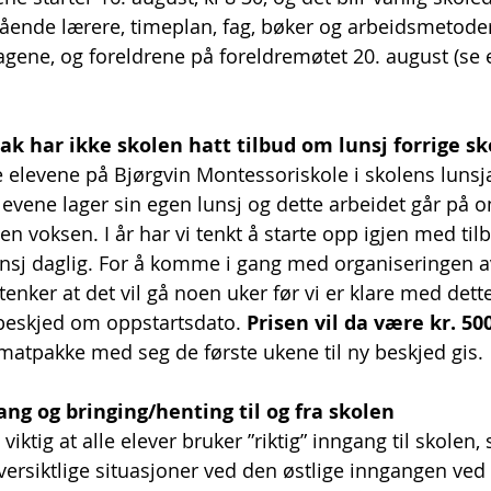
ende lærere, timeplan, fag, bøker og arbeidsmetoder vi
agene, og foreldrene på foreldremøtet 20. august (se e
ak har ikke skolen hatt tilbud om lunsj forrige sk
le elevene på Bjørgvin Montessoriskole i skolens lunsj
 Elevene lager sin egen lunsj og dette arbeidet går på
n voksen. I år har vi tenkt å starte opp igjen med til
unsj daglig. For å komme i gang med organiseringen a
Vi tenker at det vil gå noen uker før vi er klare med dette
beskjed om oppstartsdato. 
Prisen vil da være kr. 50
 matpakke med seg de første ukene til ny beskjed gis.
ng og bringing/henting til og fra skolen
viktig at alle elever bruker ”riktig” inngang til skolen, sl
ersiktlige situasjoner ved den østlige inngangen ved 