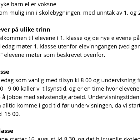
 syke barn eller voksne
som mulig inn i skolebygningen, med unntak av 1. og 2
ever på ulike trinn
velkommen til elevene i 1. klasse og de nye elevene på
oledag møter 1. klasse utenfor elevinngangen (ved gara
” elevene møter som beskrevet ovenfor. 
asse
oledag som vanlig med tilsyn kl 8 00 og undervisning fr
 - 9 00 kaller vi tilsynstid, og er en time hvor eleven
e å jobbe med selvstendig arbeid. Undervisningstiden
alltid komme i god tid før undervisningen, da vi start
l 15 00. 
lasse
starter 16. august, kl 8 30, og det blir vanlig skoleda