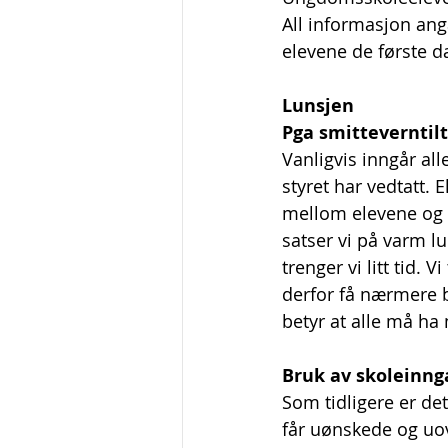
All informasjon angå
elevene de første d
Lunsjen
Pga smitteverntilt
Vanligvis inngår al
styret har vedtatt.
mellom elevene og e
satser vi på varm l
trenger vi litt tid. 
derfor få nærmere 
betyr at alle må ha
Bruk av skoleinnga
Som tidligere er det 
får uønskede og uov