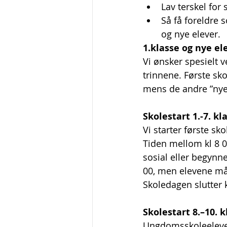
Lav terskel for
Så få foreldre 
og nye elever. 
1.klasse og nye el
Vi ønsker spesielt 
trinnene. Første sk
mens de andre ”nye
Skolestart 1.-7. kl
Vi starter første sk
Tiden mellom kl 8 00
sosial eller begynn
00, men elevene må 
Skoledagen slutter k
Skolestart 8.–10. k
Ungdomsskoleelevene 