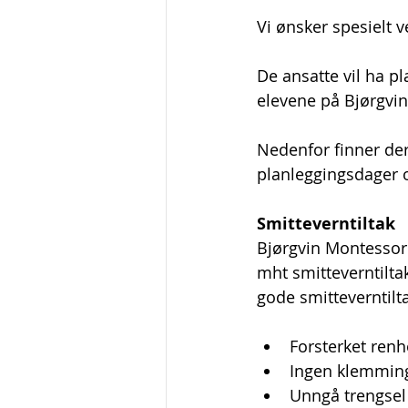
Vi ønsker spesielt 
De ansatte vil ha pla
elevene på Bjørgvi
Nedenfor finner der
planleggingsdager o
Smitteverntiltak
Bjørgvin Montessori
mht smitteverntiltak
gode smitteverntilt
Forsterket renh
Ingen klemming
Unngå trengsel