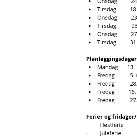
Onsdag         
Tirsdag         1
Onsdag         2
Tirsdag.        
Onsdag         27
Tirsdag         3
Planleggingsdager 
Mandag      13
Fredag          
Fredag          2
Fredag         16
Fredag          2
Ferier og fridager/
·        Høstferie      
·        Juleferie      