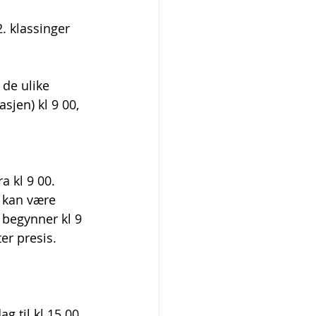
. klassinger 
 de ulike 
sjen) kl 9 00, 
a kl 9 00. 
e kan være 
 begynner kl 9 
er presis. 
g til kl 15 00. 