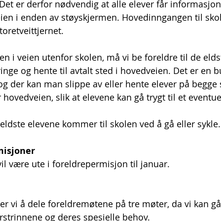
Det er derfor nødvendig at alle elever får informasjo
en i enden av støyskjermen. Hovedinngangen til skole
oretveittjernet.
en i veien utenfor skolen, må vi be foreldre til de eld
ringe og hente til avtalt sted i hovedveien. Det er en 
og der kan man slippe av eller hente elever på begge s
hovedveien, slik at elevene kan gå trygt til et eventuel
eldste elevene kommer til skolen ved å gå eller sykle.
misjoner
vil være ute i foreldrepermisjon til januar. 
sker vi å dele foreldremøtene på tre møter, da vi kan gå
erstrinnene og deres spesielle behov. 