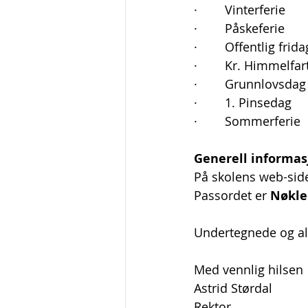
·        Vinterferie    
·        Påskeferie     
·        Offentlig frid
·        Kr. Himmelfa
·        Grunnlovsdag 
·        1. Pinsedag   
·        Sommerferie  
Generell informas
På skolens web-side
Passordet er 
Nøkle
Undertegnede og all
Med vennlig hilsen
Astrid Størdal
Rektor