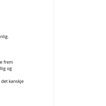
nlig.
se frem 
lig og 
 det kanskje 