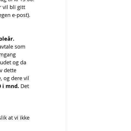
l bli gitt 
gen e-post). 
oleår. 
avtale som 
 omgang 
budet og da 
v dette 
, og dere vil 
0 i mnd. 
Det 
ik at vi ikke 