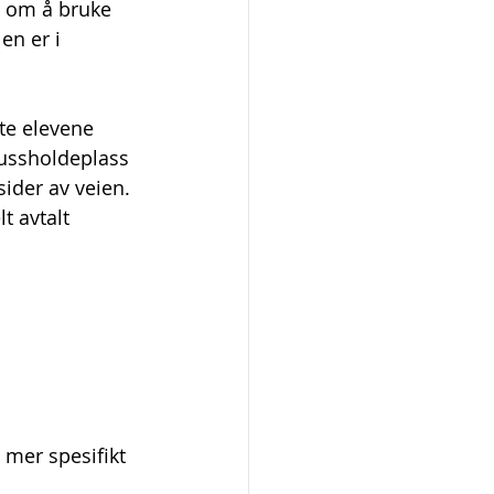
n om å bruke 
n er i 
ste elevene 
bussholdeplass 
ider av veien. 
t avtalt 
  
 mer spesifikt 