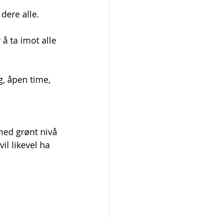
dere alle. 
 å ta imot alle 
, åpen time, 
med grønt nivå 
il likevel ha 