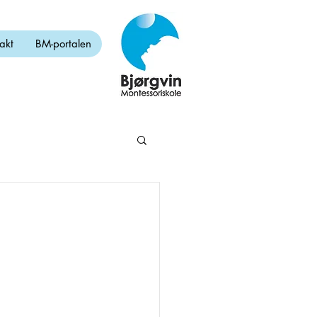
akt
BM-portalen