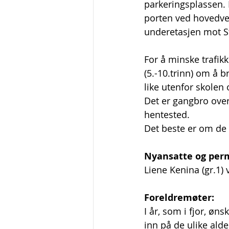
parkeringsplassen. 
porten ved hovedvei
underetasjen mot St
For å minske trafikk
(5.-10.trinn) om å b
like utenfor skolen 
Det er gangbro over 
hentested. 
Det beste er om de 
Nyansatte og per
Liene Kenina (gr.1) 
Foreldremøter: 
I år, som i fjor, øn
inn på de ulike ald